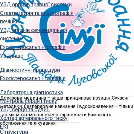
УЗД органів травної системи
Стеатометрія та еластографія
печінки
УЗД органів сечовидільної
системи
Ехогістеросальпінгографія
УЗД інше
Діагностичні процедури
Ехогістеросальпінгографія
Лабораторна діагностика
Доказова медицина – наша принципова позиція. Сучасні
Контроль серця і тиску
методики, безперервне навчання і вдосконалення – тільки
УЗД серця та судин
так ми можемо впевнено гарантувати Вам якість
Холтер артеріального тиску
обстеження та лікування.
ЕКГ
Структура