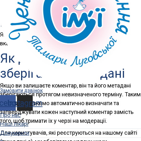
З ким ми ділимося
вашими даними
Якщо ви запросите скидання паролю, ваш IP буде
вказано в email-повідомленні про скидання.
Як довго ми
зберігаємо ваші дані
Якщо ви залишаєте коментар, він та його метадані
Замовити дзвінок
зберігаються протягом невизначеного терміну. Таким
cebook
Instagram
чином, ми можемо автоматично визначати та
затверджувати кожен наступний коментар замість
Про нас
того, щоб тримати їх у черзі на модерації.
Наші лікарі
Для користувачів, які реєструються на нашому сайті
Документи