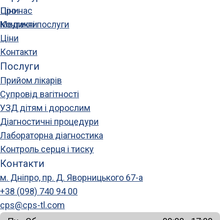
Про нас
Ціни
Медичні послуги
Контакти
Ціни
Контакти
Послуги
Прийом лікарів
Супровід вагітності
УЗД дітям і дорослим
Діагностичні процедури
Лабораторна діагностика
Контроль серця і тиску
Контакти
м. Дніпро, пр. Д. Яворницького 67-а
+38 (098) 740 94 00
cps@cps-tl.com