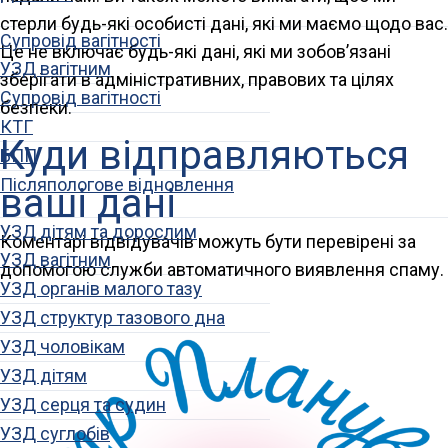
стерли будь-які особисті дані, які ми маємо щодо вас.
Супровід вагітності
Це не включає будь-які дані, які ми зобов’язані
УЗД вагітним
зберігати в адміністративних, правових та цілях
Супровід вагітності
безпеки.
КТГ
Куди відправляються
БПП
Післяпологове відновлення
ваші дані
УЗД дітям та дорослим
Коментарі відвідувачів можуть бути перевірені за
УЗД вагітним
допомогою служби автоматичного виявлення спаму.
УЗД органів малого тазу
УЗД структур тазового дна
УЗД чоловікам
УЗД дітям
УЗД серця та судин
УЗД суглобів