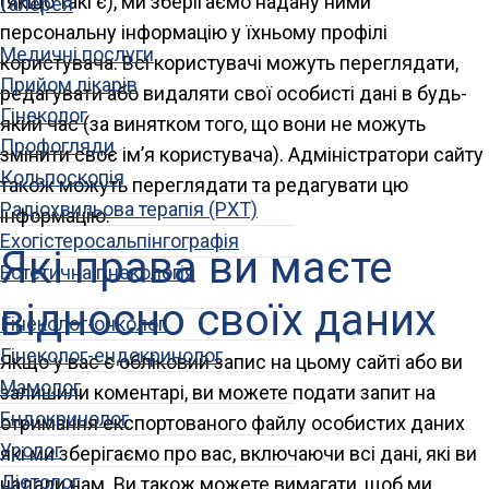
(якщо такі є), ми зберігаємо надану ними
Галерея
персональну інформацію у їхньому профілі
Медичні послуги
користувача. Всі користувачі можуть переглядати,
Прийом лікарів
редагувати або видаляти свої особисті дані в будь-
Гінеколог
який час (за винятком того, що вони не можуть
Профогляди
змінити своє ім’я користувача). Адміністратори сайту
Кольпоскопія
також можуть переглядати та редагувати цю
Радіохвильова терапія (РХТ)
інформацію.
Ехогістеросальпінгографія
Які права ви маєте
Естетична гінекологія
відносно своїх даних
Гінеколог-онколог
Гінеколог-ендокринолог
Якщо у вас є обліковий запис на цьому сайті або ви
Мамолог
залишили коментарі, ви можете подати запит на
Ендокринолог
отримання експортованого файлу особистих даних
Уролог
які ми зберігаємо про вас, включаючи всі дані, які ви
Дієтолог
надали нам. Ви також можете вимагати, щоб ми