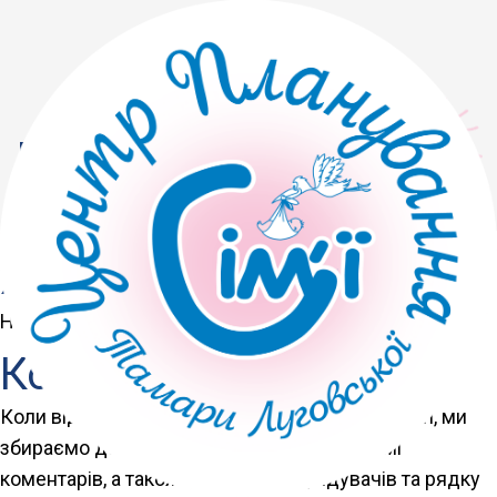
Політика конфіденційності
Хто ми
Наша адреса сайту:
https://cps-tl.com
.
Коментарі
Коли відвідувачі залишають коментарі на сайті, ми
збираємо дані, що відображаються у формі
коментарів, а також IP-адреси відвідувачів та рядку