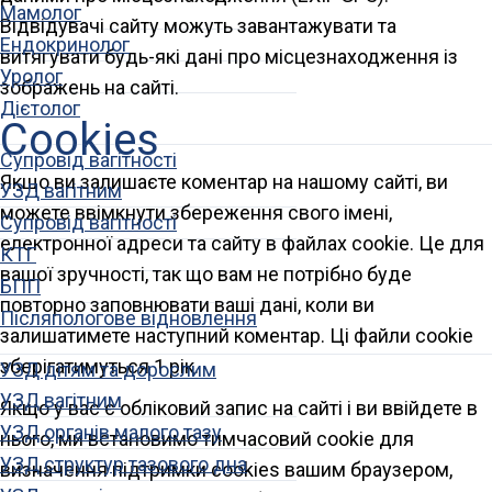
Мамолог
Відвідувачі сайту можуть завантажувати та
Ендокринолог
витягувати будь-які дані про місцезнаходження із
Уролог
зображень на сайті.
Дієтолог
Cookies
Супровід вагітності
Якщо ви залишаєте коментар на нашому сайті, ви
УЗД вагітним
можете ввімкнути збереження свого імені,
Супровід вагітності
електронної адреси та сайту в файлах cookie. Це для
КТГ
вашої зручності, так що вам не потрібно буде
БПП
повторно заповнювати ваші дані, коли ви
Післяпологове відновлення
залишатимете наступний коментар. Ці файли cookie
зберігатимуться 1 рік.
УЗД дітям та дорослим
УЗД вагітним
Якщо у вас є обліковий запис на сайті і ви ввійдете в
УЗД органів малого тазу
нього, ми встановимо тимчасовий cookie для
УЗД структур тазового дна
визначення підтримки cookies вашим браузером,