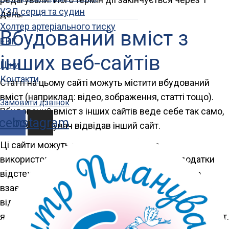
УЗД серця та судин
день.
Холтер артеріального тиску
Вбудований вміст з
ЕКГ
інших веб-сайтів
Ціни
Контакти
Статті на цьому сайті можуть містити вбудований
вміст (наприклад: відео, зображення, статті тощо).
Замовити дзвінок
Вбудований вміст з інших сайтів веде себе так само,
cebook
Instagram
як би користувач відвідав інший сайт.
Ці сайти можуть збирати дані про вас,
використовувати файли cookie, вбудовані додатки
відстеження третіх сторін та стежити за вашою
взаємодією з цим вбудованим вмістом. Зокрема
відстежувати взаємодію з вбудованим вмістом,
якщо у вас є обліковий запис і ви увійшли на цей сайт.