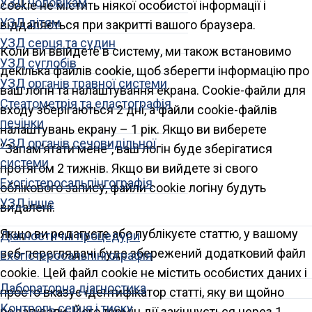
УЗД чоловікам
cookie не містить ніякої особистої інформації і
УЗД дітям
віддаляється при закритті вашого браузера.
УЗД серця та судин
Коли ви ввійдете в систему, ми також встановимо
УЗД суглобів
декілька файлів cookie, щоб зберегти інформацію про
УЗД органів травної системи
ваш логін та налаштування екрана. Cookie-файли для
Стеатометрія та еластографія
входу зберігаються 2 дні, а файли cookie-файлів
печінки
налаштувань екрану – 1 рік. Якщо ви виберете
УЗД органів сечовидільної
“Запам’ятати мене”, ваш логін буде зберігатися
системи
протягом 2 тижнів. Якщо ви вийдете зі свого
Ехогістеросальпінгографія
облікового запису, файли cookie логіну будуть
УЗД інше
видалені.
Якщо ви редагуєте або публікуєте статтю, у вашому
Діагностичні процедури
веб-переглядачі буде збережений додатковий файл
Ехогістеросальпінгографія
cookie. Цей файл cookie не містить особистих даних і
Лабораторна діагностика
просто вказує ідентифікатор статті, яку ви щойно
Контроль серця і тиску
редагували. Його термін дії закінчується через 1