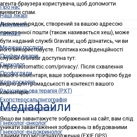
агента-браузера користувача, щоб допомогти
Про нас
виявити спам.
Наші лікарі
Анонімний рядок, створений за вашою адресою
Документи
електронної пошти (також називається хеш), може
Галерея
бути наданий службі Gravatar, щоб дізнатись, чи ви
Медичні послуги
його використовуєте. Політика конфіденційності
Прийом лікарів
служби Gravatar доступна тут:
Гінеколог
https://automattic.com/privacy/. Після схвалення
Профогляди
вашого коментаря, ваше зображення профілю буде
Кольпоскопія
видно для громадськості в контексті вашого
Радіохвильова терапія (РХТ)
коментарю.
Ехогістеросальпінгографія
Медіафайли
Естетична гінекологія
Якщо ви завантажуєте зображення на сайт, вам слід
Гінеколог-онколог
уникати завантаження зображень із вбудованими
Гінеколог-ендокринолог
даними про місцезнаходження (EXIF GPS).